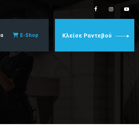
ία
E-Shop
Κλείσε Ραντεβού