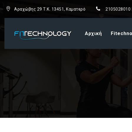
Αραχώβης 29 Τ.Κ. 13451, Καματερό
2105028010 
Αρχική
Fitechn