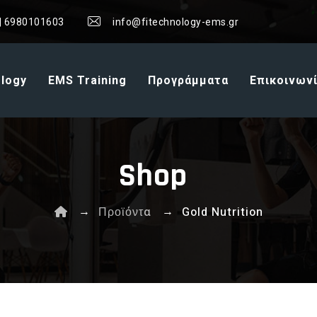
| 6980101603
info@fitechnology-ems.gr
ology
EMS Training
Προγράμματα
Επικοινων
Shop
→
→
Προϊόντα
Gold Nutrition