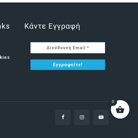
nks
Κάντε Εγγραφή
kies
0