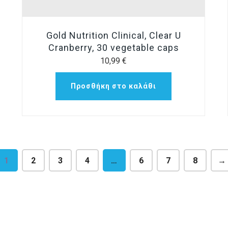
Gold Nutrition Clinical, Clear U
Cranberry, 30 vegetable caps
10,99
€
Προσθήκη στο καλάθι
1
2
3
4
…
6
7
8
→