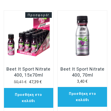
Προσφορά!
Beet It Sport Nitrate
Beet It Sport Nitrate
400, 15x70ml
400, 70ml
Original
Η
3,40
€
50,41
€
47,39
€
price
τρέχουσα
Προσθήκη στο
Προσθήκη στο
was:
τιμή
καλάθι
καλάθι
50,41 €.
είναι:
47,39 €.