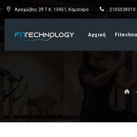
Αραχώβης 29 Τ.Κ. 13451, Καματερό
2105028010 
Αρχική
Fitechn