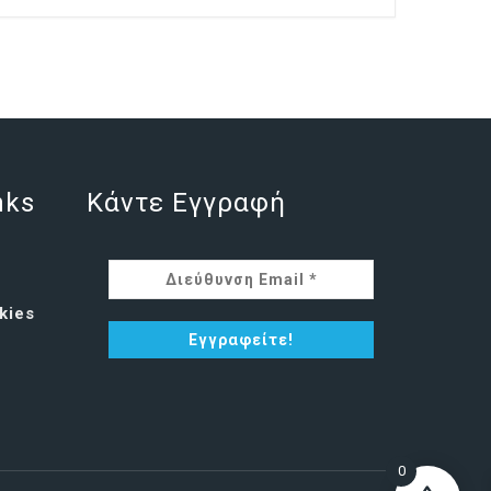
nks
Κάντε Εγγραφή
kies
0