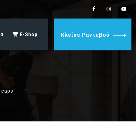
ία
E-Shop
Κλείσε Ραντεβού
 caps