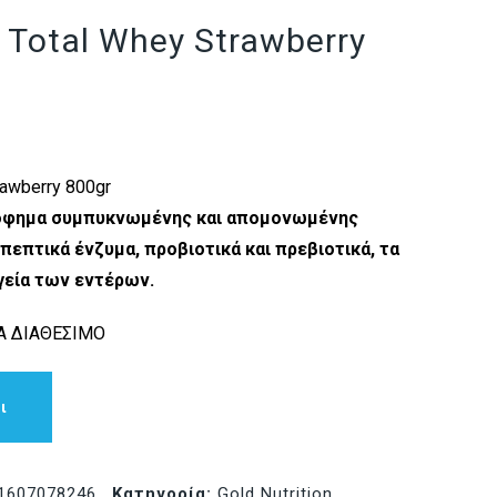
n Total Whey Strawberry
trawberry 800gr
 ρόφημα συμπυκνωμένης και απομονωμένης
πεπτικά ένζυμα, προβιοτικά και πρεβιοτικά, τα
γεία των εντέρων.
 ΔΙΑΘΕΣΙΜΟ
ι
1607078246
Κατηγορία:
Gold Nutrition