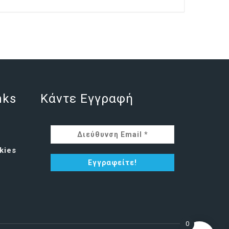
nks
Κάντε Εγγραφή
kies
0