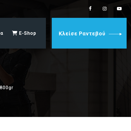
ία
E-Shop
Κλείσε Ραντεβού
 800gr