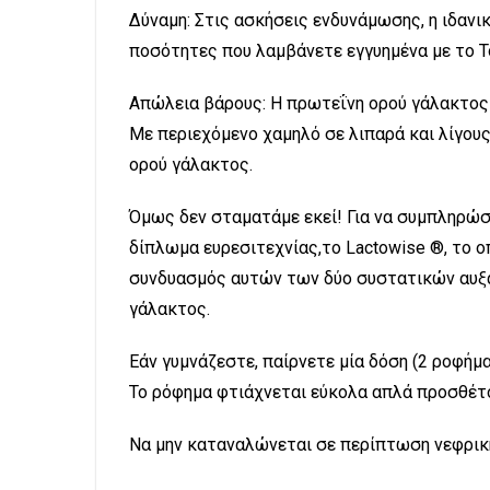
Δύναμη: Στις ασκήσεις ενδυνάμωσης, η ιδανι
ποσότητες που λαμβάνετε εγγυημένα με το To
Απώλεια βάρους: Η πρωτεΐνη ορού γάλακτος ε
Με περιεχόμενο χαμηλό σε λιπαρά και λίγου
ορού γάλακτος.
Όμως δεν σταματάμε εκεί! Για να συμπληρώ
δίπλωμα ευρεσιτεχνίας,το Lactowise ®, το ο
συνδυασμός αυτών των δύο συστατικών αυξά
γάλακτος.
Εάν γυμνάζεστε, παίρνετε μία δόση (2 ροφήμ
Το ρόφημα φτιάχνεται εύκολα απλά προσθέτον
Να μην καταναλώνεται σε περίπτωση νεφρικ