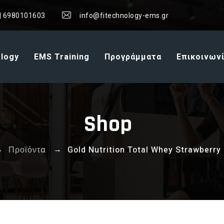
| 6980101603
info@fitechnology-ems.gr
ology
EMS Training
Προγράμματα
Επικοινων
Shop
→
→
Προϊόντα
Gold Nutrition Total Whey Strawberry