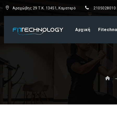
Αραχώβης 29 Τ.Κ. 13451, Καματερό
2105028010 
Αρχική
Fitechn