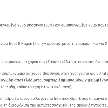
μπυκνωμένο χυμό βύσσινου (58%) και συμπυκνωμένο χυμό παντ
κι Beet It Regen Cherry+ αμέσως μετά την άσκηση και για 2 
), συμπύκνωμα χυμού παντζαριού (42%). κατασκευασμένο α
ο συμπυκνωμένος χυμός βύσσινου, όταν χορηγείται ως 30 ml 
μονώδη αποτελέσματα, συμπεριλαμβανομένων μειωμένω
(δηλαδή, καθυστέρηση στον μυϊκό πόνο).
t It Sport φέρουν το λογότυπο Informed-Sport, που σημαίνει 
α τη διασφάλιση της εμπιστοσύνης και της ακεραιότητας του 