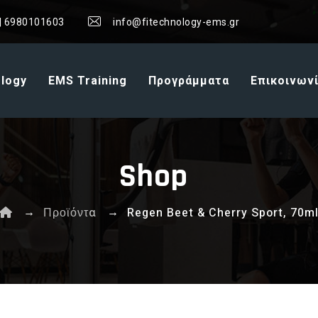
| 6980101603
info@fitechnology-ems.gr
ology
EMS Training
Προγράμματα
Επικοινων
Shop
→
→
Προϊόντα
Regen Beet & Cherry Sport, 70m