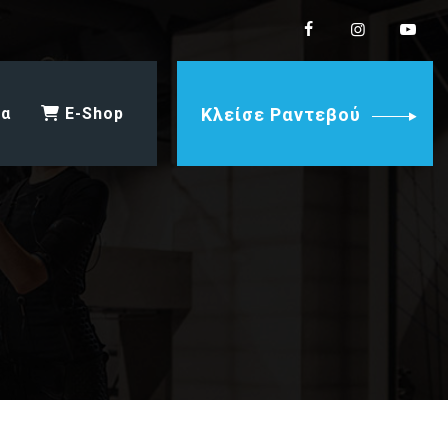
ία
E-Shop
Κλείσε Ραντεβού
l