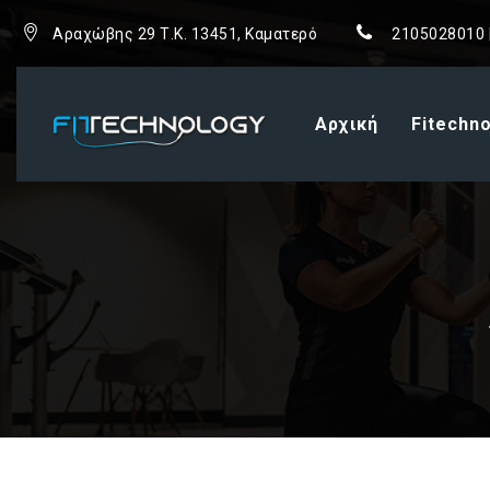
Αραχώβης 29 Τ.Κ. 13451, Καματερό
2105028010 
Αρχική
Fitechn