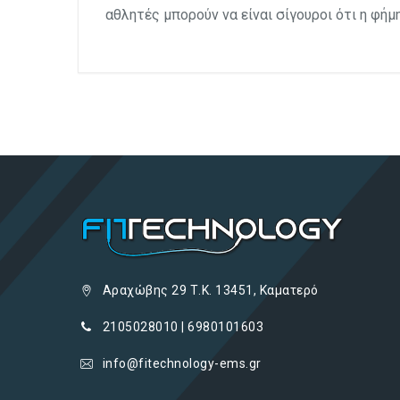
αθλητές μπορούν να είναι σίγουροι ότι η φήμ
Αραχώβης 29 Τ.Κ. 13451, Καματερό
2105028010 | 6980101603
info@fitechnology-ems.gr