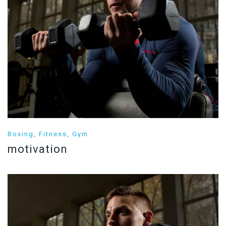
Boxing
,
Fitness
,
Gym
motivation